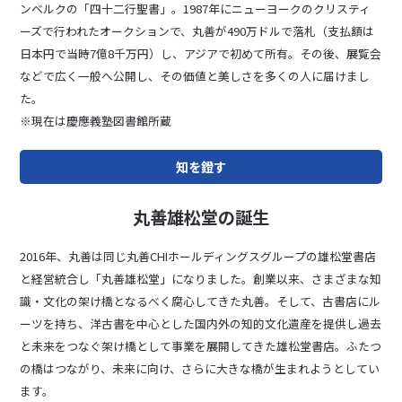
ンベルクの「四十二行聖書」。1987年にニューヨークのクリスティ
ーズで行われたオークションで、丸善が490万ドルで落札（支払額は
日本円で当時7億8千万円）し、アジアで初めて所有。その後、展覧会
などで広く一般へ公開し、その価値と美しさを多くの人に届けまし
た。
※現在は慶應義塾図書館所蔵
知を鐙す
丸善雄松堂の誕生
2016年、丸善は同じ丸善CHIホールディングスグループの雄松堂書店
と経営統合し「丸善雄松堂」になりました。創業以来、さまざまな知
識・文化の架け橋となるべく腐心してきた丸善。そして、古書店にル
ーツを持ち、洋古書を中心とした国内外の知的文化遺産を提供し過去
と未来をつなぐ架け橋として事業を展開してきた雄松堂書店。ふたつ
の橋はつながり、未来に向け、さらに大きな橋が生まれようとしてい
ます。