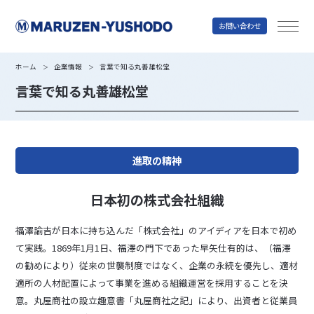
お問い合わせ
丸善雄松堂
ホーム
企業情報
言葉で知る丸善雄松堂
＞
＞
言葉で知る丸善雄松堂
進取の精神
日本初の株式会社組織
福澤諭吉が日本に持ち込んだ「株式会社」のアイディアを日本で初め
て実践。1869年1月1日、福澤の門下であった早矢仕有的は、（福澤
の勧めにより）従来の世襲制度ではなく、企業の永続を優先し、適材
適所の人材配置によって事業を進める組織運営を採用することを決
意。丸屋商社の設立趣意書「丸屋商社之記」により、出資者と従業員