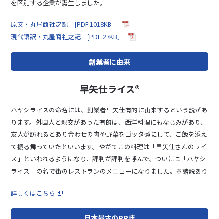
を区別する企業が誕生しました。
原文・丸屋商社之記 [PDF:1018KB］
現代語訳・丸屋商社之記 [PDF:27KB］
創業者に由来
早矢仕ライス®
ハヤシライスの命名には、創業者早矢仕有的に由来するという説があ
ります。外国人と親交があった有的は、西洋料理にもなじみがあり、
友人が訪れるとあり合わせの肉や野菜をゴッタ煮にして、ご飯を添え
て振る舞っていたといいます。やがてこの料理は「早矢仕さんのライ
ス」といわれるようになり、評判が評判を呼んで、ついには「ハヤシ
ライス」の名で街のレストランのメニューになりました。※諸説あり
詳しくはこちら
日本最古のPR誌