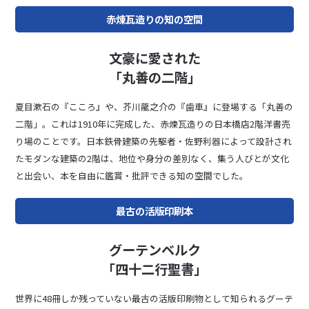
赤煉瓦造りの知の空間
文豪に愛された
「丸善の二階」
夏⽬漱⽯の『こころ』や、芥川⿓之介の『⻭⾞』に登場する「丸善の
⼆階」。これは1910年に完成した、⾚煉⽡造りの⽇本橋店2階洋書売
り場のことです。⽇本鉄⾻建築の先駆者・佐野利器によって設計され
たモダンな建築の2階は、地位や⾝分の差別なく、集う⼈びとが⽂化
と出会い、本を⾃由に鑑賞・批評できる知の空間でした。
最古の活版印刷本
グーテンベルク
「四十二行聖書」
世界に48冊しか残っていない最古の活版印刷物として知られるグーテ