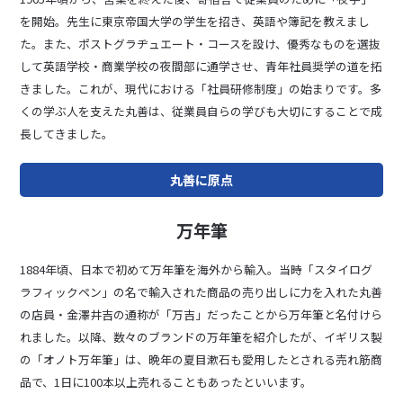
を開始。先⽣に東京帝国⼤学の学⽣を招き、英語や簿記を教えまし
た。また、ポストグラヂュエート・コースを設け、優秀なものを選抜
して英語学校・商業学校の夜間部に通学させ、⻘年社員奨学の道を拓
きました。これが、現代における「社員研修制度」の始まりです。多
くの学ぶ⼈を⽀えた丸善は、従業員⾃らの学びも⼤切にすることで成
⻑してきました。
丸善に原点
万年筆
1884年頃、⽇本で初めて万年筆を海外から輸⼊。当時「スタイログ
ラフィックペン」の名で輸⼊された商品の売り出しに⼒を⼊れた丸善
の店員・⾦澤井吉の通称が「万吉」だったことから万年筆と名付けら
れました。以降、数々のブランドの万年筆を紹介したが、イギリス製
の「オノト万年筆」は、晩年の夏⽬漱⽯も愛⽤したとされる売れ筋商
品で、1⽇に100本以上売れることもあったといいます。