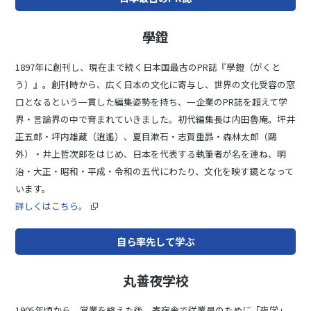
學鐙
1897年に創刊し、現在まで続く日本国最古のPR誌『學鐙（がくと
う）』。創刊時から、広く日本の文化に寄与し、世界の文化受容の窓
口となるという一貫した編集姿勢を持ち、一企業のPR誌を超えて学
界・言論界の中で育まれていきました。初代編集長は内田魯庵。坪井
正五郎・坪内雄蔵（逍遙）、夏目漱石・志賀重昴・森林太郎（鷗
外）・井上哲次郎をはじめ、日本を代表する執筆者が名を連ね、明
治・大正・昭和・平成・令和の五代にわたり、文化を映す鏡となって
います。
詳しくはこちら。
自ら率先して学ぶ
丸善夜学校
1905年頃から、営業を終えた後、寄宿舎で従業員のために「夜学」