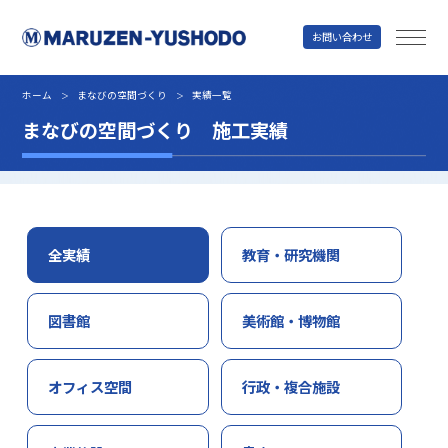
お問い合わせ
丸善雄松堂
ホーム
まなびの空間づくり
実績一覧
＞
＞
まなびの空間づくり 施工実績
全実績
教育・研究機関
図書館
美術館・博物館
オフィス空間
行政・複合施設