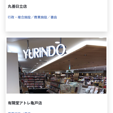
丸善日立店
行政・複合施設／商業施設／書店
有隣堂アトレ亀戸店