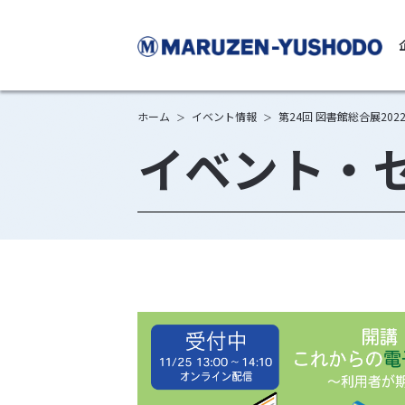
丸
ホーム
イベント情報
第24回 図書館総合展2
＞
＞
イベント・