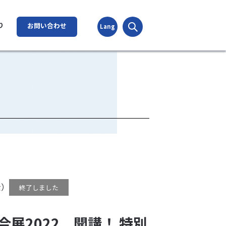
検索
り
お問い合わせ
Lang
金）
終了しました
合展2022 開講！ 特別