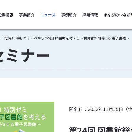
善雄松堂
企業情報
事業紹介
ニュース
事例紹介
採用情報
まなびのつなが
022 開講！ 特別ゼミ これからの電子図書館を考える～利用者が期待する電子書籍～
セミナー
開催日：2022年11月25日（
第24回 図書館総