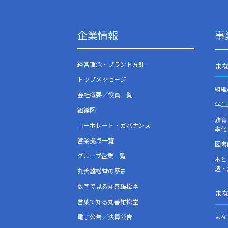
企業情報
事
経営理念・ブランド方針
ま
トップメッセージ
組織
会社概要／役員一覧
学生
組織図
教育
コーポレート・ガバナンス
率化
営業拠点一覧
図書
グループ企業一覧
本と
造・
丸善雄松堂の歴史
数字で見る丸善雄松堂
ま
言葉で知る丸善雄松堂
まな
電子公告／決算公告