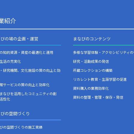
業紹介
なびの場の企画・運営
まなびのコンテンツ
の知的資源・資産の最適化と運用
多様な学習体験・アクセシビリティの
生活の充実化
研究・活動成果の発信
・研究機関、文化施設の質の向上と効
所蔵コレクションの構築
リカレント教育・生涯学習の促進
館サービスの質の向上と効率化
資料購入の業務効率化
まなびを活用したコミュニティの創
資料の整理・管理・保存・発信
活性化
なびの空間づくり
びの空間づくりの施工実績