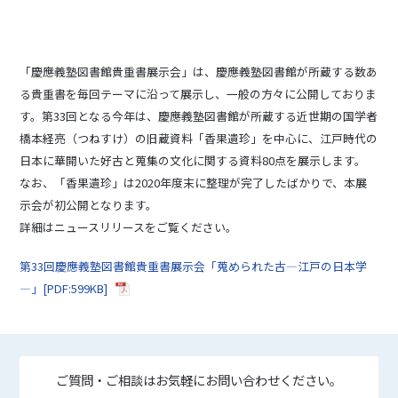
「慶應義塾図書館貴重書展示会」は、慶應義塾図書館が所蔵する数あ
る貴重書を毎回テーマに沿って展示し、一般の方々に公開しておりま
す。第33回となる今年は、慶應義塾図書館が所蔵する近世期の国学者
橋本経亮（つねすけ）の旧蔵資料「香果遺珍」を中心に、江戸時代の
日本に華開いた好古と蒐集の文化に関する資料80点を展示します。
なお、「香果遺珍」は2020年度末に整理が完了したばかりで、本展
示会が初公開となります。
詳細はニュースリリースをご覧ください。
第33回慶應義塾図書館貴重書展示会「蒐められた古―江戸の日本学
―」[PDF:599KB]
ご質問・ご相談はお気軽にお問い合わせください。