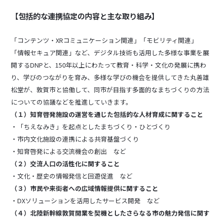
【包括的な連携協定の内容と主な取り組み】
「コンテンツ・XRコミュニケーション関連」「モビリティ関連」
「情報セキュア関連」など、デジタル技術も活用した多様な事業を展
開するDNPと、150年以上にわたって教育・科学・文化の発展に携わ
り、学びのつながりを育み、多様な学びの機会を提供してきた丸善雄
松堂が、敦賀市と協働して、同市が目指す多面的なまちづくりの方法
についての協議などを推進していきます。
（１）知育啓発施設の運営を通じた包括的な人材育成に関すること
・「ちえなみき」を起点としたまちづくり・ひとづくり
・市内文化施設の連携による共育基盤づくり
・知育啓発による交流機会の創出 など
（２）交流人口の活性化に関すること
・文化・歴史の情報発信と回遊促進 など
（３）市民や来街者への広域情報提供に関すること
・DXソリューションを活用したサービス開発 など
（４）北陸新幹線敦賀開業を契機としたさらなる市の魅力発信に関す