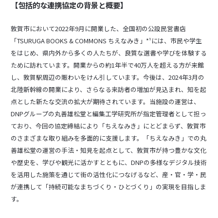
【包括的な連携協定の背景と概要】
敦賀市において2022年9月に開業した、全国初の公設民営書店
「TSURUGA BOOKS & COMMONS ちえなみき」*¹には、市民や学生
をはじめ、県内外から多くの人たちが、良質な選書や学びを体験する
ために訪れています。開業からの約1年半で40万人を超える方が来館
し、敦賀駅周辺の賑わいをけん引しています。今後は、2024年3月の
北陸新幹線の開業により、さらなる来訪者の増加が見込まれ、知を起
点とした新たな交流の拡大が期待されています。当施設の運営は、
DNPグループの丸善雄松堂と編集工学研究所が指定管理者として担っ
ており、今回の協定締結により「ちえなみき」にとどまらず、敦賀市
のさまざまな取り組みを多面的に支援します。「ちえなみき」での丸
善雄松堂の運営の手法・知見を起点として、敦賀市が持つ豊かな文化
や歴史を、学びや観光に活かすとともに、DNPの多様なデジタル技術
を活用した施策を通じて街の活性化につなげるなど、産・官・学・民
が連携して「持続可能なまちづくり・ひとづくり」の実現を目指しま
す。