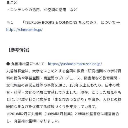
ること
・コンテンツの活用、XR空間の活用 など
※１ 「TSURUGA BOOKS & COMMONS ちえなみき」について →
https://chienamiki.jp/
【参考情報】
● 丸善雄松堂について
https://yushodo.maruzen.co.jp/
丸善雄松堂は、大学をはじめとする全国の教育・研究機関への学術資
料の提供や学習空間・商空間のプロデュース、図書館など教育機関・
文化施設の運営支援等の事業を通じ、150年以上にわたり、日本の教
育・科学・文化の発展に貢献してきました。現在、こうした知見をも
とに、地域や社会に広がる「まなびのつながり」を育み、人びとの持
続的なまなびを促進する環境づくりを支援しています。
※2016年2月に丸善㈱（1869年1月創業）と㈱雄松堂書店は経営統合
し、丸善雄松堂㈱になりました。