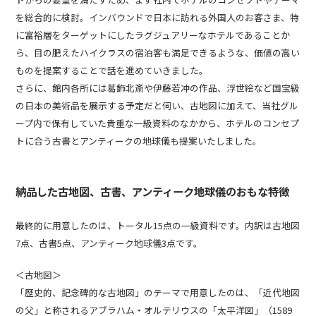
を総合的に検討。インバウンドで日本に訪れる外国人のお客さま、特
に富裕層をターゲットにしたラグジュアリーなホテルであることか
ら、目の肥えたハイクラスの宿泊客も満足できるような、価値の高い
ものを提案することで話を進めていきました。
さらに、館内各所には葛飾北斎や伊藤若冲の作品、浮世絵など国宝級
の日本の美術品を展示する予定だと伺い、古地図に加えて、当社グル
ープ内で保有していた貴重な一級資料のなかから、ホテルのコンセプ
トに合う古書とアンティークの地球儀も提案いたしました。
納品した古地図、古書、アンティーク地球儀のおもな特徴
最終的に用意したのは、トータル15点の一級資料です。内訳は古地図
7点、古書5点、アンティーク地球儀3点です。
＜古地図＞
「歴史的、記念碑的な古地図」のテーマで用意したのは、「近代地図
の父」と称されるアブラハム・オルテリウスの「太平洋図」（1589