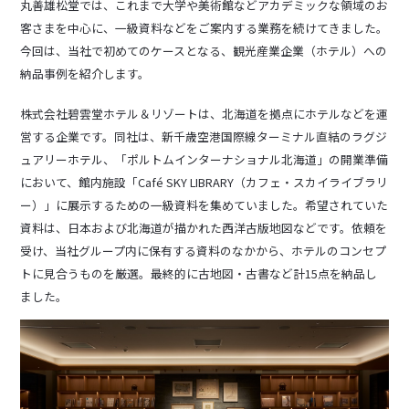
丸善雄松堂では、これまで大学や美術館などアカデミックな領域のお
客さまを中心に、一級資料などをご案内する業務を続けてきました。
今回は、当社で初めてのケースとなる、観光産業企業（ホテル）への
納品事例を紹介します。
株式会社碧雲堂ホテル＆リゾートは、北海道を拠点にホテルなどを運
営する企業です。同社は、新千歳空港国際線ターミナル直結のラグジ
ュアリーホテル、「ポルトムインターナショナル北海道」の開業準備
において、館内施設「Café SKY LIBRARY（カフェ・スカイライブラリ
ー）」に展示するための一級資料を集めていました。希望されていた
資料は、日本および北海道が描かれた西洋古版地図などです。依頼を
受け、当社グループ内に保有する資料のなかから、ホテルのコンセプ
トに見合うものを厳選。最終的に古地図・古書など計15点を納品し
ました。