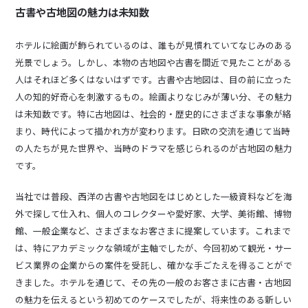
古書や古地図の魅力は未知数
ホテルに絵画が飾られているのは、誰もが見慣れていてなじみのある
光景でしょう。しかし、本物の古地図や古書を間近で見たことがある
人はそれほど多くはないはずです。古書や古地図は、目の前に立った
人の知的好奇心を刺激するもの。絵画よりなじみが薄い分、その魅力
は未知数です。特に古地図は、社会的・歴史的にさまざまな事象が絡
まり、時代によって描かれ方が変わります。日欧の交流を通じて当時
の人たちが見た世界や、当時のドラマを感じられるのが古地図の魅力
です。
当社では普段、西洋の古書や古地図をはじめとした一級資料などを海
外で探して仕入れ、個人のコレクターや愛好家、大学、美術館、博物
館、一般企業など、さまざまなお客さまに提案しています。これまで
は、特にアカデミックな領域が主軸でしたが、今回初めて観光・サー
ビス業界の企業からの案件を受託し、確かな手ごたえを得ることがで
きました。ホテルを通じて、その先の一般のお客さまに古書・古地図
の魅力を伝えるという初めてのケースでしたが、将来性のある新しい