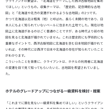
クライアントの要望は、「北海道をテーマにした西洋古版地図を集め
てほしい」というもの。収集テーマは、「歴史的、記念碑的な古地
図」と「北海道や北方の変遷がわかるような古地図」の2つです。
かつて北海道以北は蝦夷（地）と呼ばれ、長らく未開の地であり、日
本人にもよく知られていないベールに包まれた土地でした。現在は地
図上に北海道があるのはごく普通のことですが、ある時代より前の地
図を見ると北海道が描かれていません。これは歴史的にも学術的にも
重要なポイントで、西洋古版地図に北海道を含む日本地図が描かれて
いれば、その時代には西洋で日本や北海道の存在が知られていたこと
がわかります。
こういったことを背景に、クライアントは、ホテルの利用者に北海道
の変遷を目で見て知ってもらいたいと、古地図を希望されていまし
た。
ホテルのグレードアップにつながる一級資料を検討・提案
「これまでに類を見ない一級資料を集めてほしい」というクライアン
トからの要望を満たすため、まず社内でホテルのコンセプトやテーマ