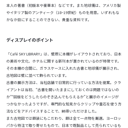
本人の著書（初版本や豪華本）などです。また地球儀は、アメリカ製
やイタリア製のアンティーク（18~19世紀）ものを用意。いずれもな
かなか目にすることのできない、貴重な資料です。
ディスプレイのポイント
「Café SKY LIBRARY」は、壁際に本棚がレイアウトされており、日本
の美術や文化、ホテルに関する新刊本が置かれているのが特徴です。
その本棚の合間に、ガラスケースに入れた古書と地球儀が展示され、
古地図は壁に並べて飾られています。
古書の展示方法は、当社店舗で日常的に行っている方法を提案。クラ
イアントは当初、“古書を開いたままにしておくのは問題ではないの
か”“図版をどうしたらのぞき込んでもらえるか”と展示のイメージが
つかなかったようですが、専門的な知見からクリップや重石を使う方
法などをアドバイスすることで、納得いただけました。
また古地図では額装にもこだわり、額は全て一点物を厳選。ヨーロッ
パから特注で取り寄せたもので、日本で既製品として売られているも