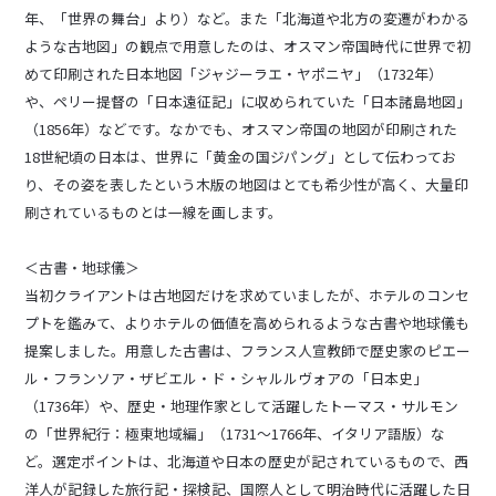
年、「世界の舞台」より）など。また「北海道や北方の変遷がわかる
ような古地図」の観点で用意したのは、オスマン帝国時代に世界で初
めて印刷された日本地図「ジャジーラエ・ヤポニヤ」（1732年）
や、ペリー提督の「日本遠征記」に収められていた「日本諸島地図」
（1856年）などです。なかでも、オスマン帝国の地図が印刷された
18世紀頃の日本は、世界に「黄金の国ジパング」として伝わってお
り、その姿を表したという木版の地図はとても希少性が高く、大量印
刷されているものとは一線を画します。
＜古書・地球儀＞
当初クライアントは古地図だけを求めていましたが、ホテルのコンセ
プトを鑑みて、よりホテルの価値を高められるような古書や地球儀も
提案しました。用意した古書は、フランス人宣教師で歴史家のピエー
ル・フランソア・ザビエル・ド・シャルルヴォアの「日本史」
（1736年）や、歴史・地理作家として活躍したトーマス・サルモン
の「世界紀行：極東地域編」（1731～1766年、イタリア語版）な
ど。選定ポイントは、北海道や日本の歴史が記されているもので、西
洋人が記録した旅行記・探検記、国際人として明治時代に活躍した日