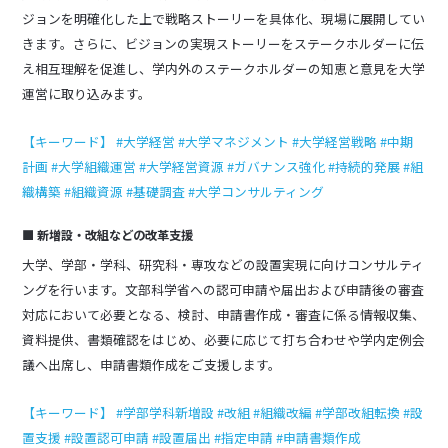
ジョンを明確化した上で戦略ストーリーを具体化、現場に展開してい
きます。さらに、ビジョンの実現ストーリーをステークホルダーに伝
え相互理解を促進し、学内外のステークホルダーの知恵と意見を大学
運営に取り込みます。
【キーワード】 #大学経営 #大学マネジメント #大学経営戦略 #中期
計画 #大学組織運営 #大学経営資源 #ガバナンス強化 #持続的発展 #組
織構築 #組織資源 #基礎調査 #大学コンサルティング
■ 新増設・改組などの改革支援
大学、学部・学科、研究科・専攻などの設置実現に向けコンサルティ
ングを行います。文部科学省への認可申請や届出および申請後の審査
対応において必要となる、検討、申請書作成・審査に係る情報収集、
資料提供、書類確認をはじめ、必要に応じて打ち合わせや学内定例会
議へ出席し、申請書類作成をご支援します。
【キーワード】 #学部学科新増設 #改組 #組織改編 #学部改組転換 #設
置支援 #設置認可申請 #設置届出 #指定申請 #申請書類作成