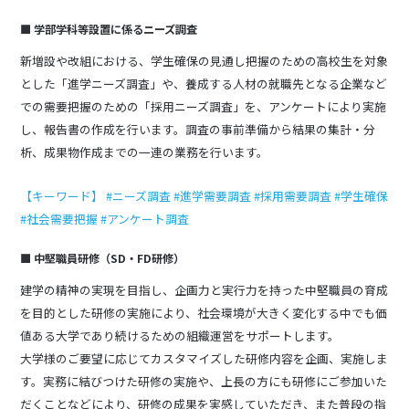
■ 学部学科等設置に係るニーズ調査
新増設や改組における、学生確保の見通し把握のための高校生を対象
とした「進学ニーズ調査」や、養成する人材の就職先となる企業など
での需要把握のための「採用ニーズ調査」を、アンケートにより実施
し、報告書の作成を行います。調査の事前準備から結果の集計・分
析、成果物作成までの一連の業務を行います。
【キーワード】 #ニーズ調査 #進学需要調査 #採用需要調査 #学生確保
#社会需要把握 #アンケート調査
■ 中堅職員研修（SD・FD研修）
建学の精神の実現を目指し、企画力と実行力を持った中堅職員の育成
を目的とした研修の実施により、社会環境が大きく変化する中でも価
値ある大学であり続けるための組織運営をサポートします。
大学様のご要望に応じてカスタマイズした研修内容を企画、実施しま
す。実務に結びつけた研修の実施や、上長の方にも研修にご参加いた
だくことなどにより、研修の成果を実感していただき、また普段の指