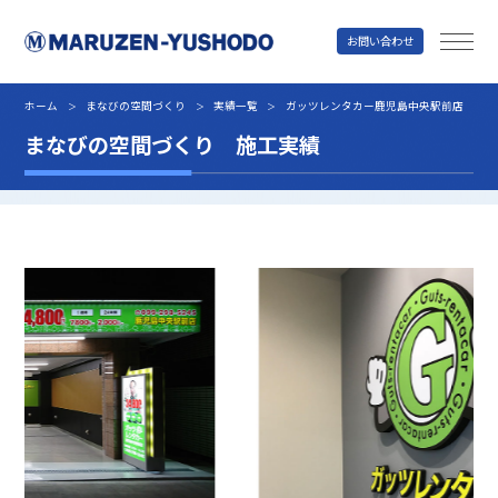
お問い合わせ
丸善雄松堂
ホーム
まなびの空間づくり
実績一覧
ガッツレンタカー鹿児島中央駅前店
＞
＞
＞
まなびの空間づくり 施工実績