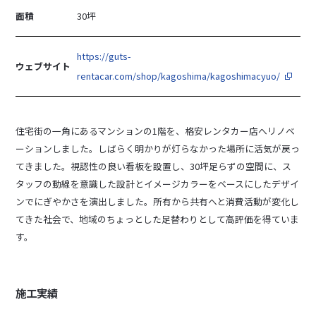
面積
30坪
https://guts-
ウェブサイト
rentacar.com/shop/kagoshima/kagoshimacyuo/
住宅街の一角にあるマンションの1階を、格安レンタカー店へリノベ
ーションしました。しばらく明かりが灯らなかった場所に活気が戻っ
てきました。視認性の良い看板を設置し、30坪足らずの空間に、ス
タッフの動線を意識した設計とイメージカラーをベースにしたデザイ
ンでにぎやかさを演出しました。所有から共有へと消費活動が変化し
てきた社会で、地域のちょっとした足替わりとして高評価を得ていま
す。
施工実績