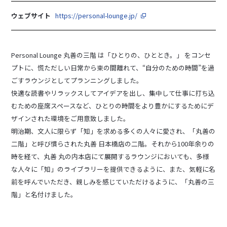
ウェブサイト
https://personal-lounge.jp/
Personal Lounge 丸善の三階 は「ひとりの、ひととき。」 をコンセ
プトに、慌ただしい日常から束の間離れて、“自分のための時間”を過
ごすラウンジとしてプランニングしました。
快適な読書やリラックスしてアイデアを出し、集中して仕事に打ち込
むための座席スペースなど、ひとりの時間をより豊かにするためにデ
ザインされた環境をご用意致しました。
明治期、文人に限らず「知」を求める多くの人々に愛され、「丸善の
二階」と呼び慣らされた丸善 日本橋店の二階。それから100年余りの
時を経て、丸善 丸の内本店にて展開するラウンジにおいても、多様
な人々に「知」のライブラリーを提供できるように、また、気軽に名
前を呼んでいただき、親しみを感じていただけるように、「丸善の三
階」と名付けました。