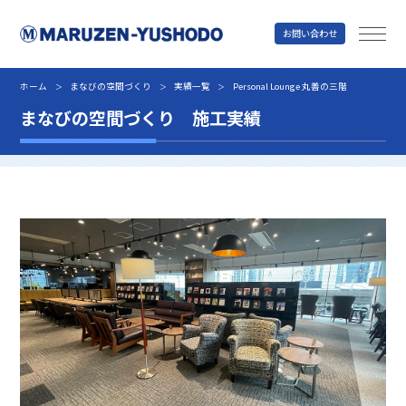
お問い合わせ
丸善雄松堂
ホーム
まなびの空間づくり
実績一覧
Personal Lounge 丸善の三階
＞
＞
＞
まなびの空間づくり 施工実績