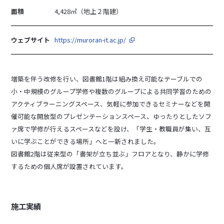
面積
4,428㎡（地上２階建）
ウェブサイト
https://muroran-it.ac.jp/
増築を伴う改修を行い、図書館1階は組み換え可能なテーブルでの
小・中規模のグループ学修や複数のグループによる共同学習のための
アクティブラーニングスペース、気軽に参加できるセミナーなどを開
催可能な開放型のプレゼンテーションスペース、ゆったりとしたソフ
ァ席で学修が行えるスペースなどを設け、「学生・教職員が集い、互
いに学ぶことができる場所」へと一新されました。
図書館2階は従来型の「書架が立ち並ぶ」フロアとなり、静かに学修
するための個人席が設置されています。
施工実績