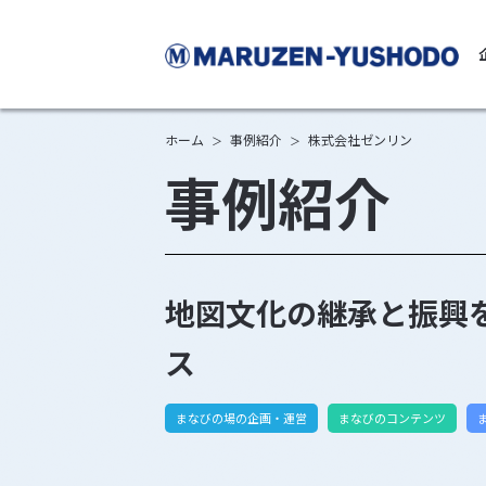
丸
ホーム
事例紹介
株式会社ゼンリン
＞
＞
事例紹介
地図文化の継承と振興
ス
まなびの場の企画・運営
まなびのコンテンツ