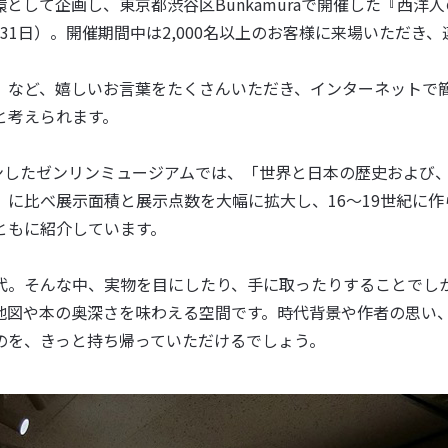
として企画し、東京都渋谷区Bunkamuraで開催した『西洋
3月31日）。開催期間中は2,000名以上のお客様に来場いただ
」など、嬉しいお言葉をたくさんいただき、インターネットで
と考えられます。
プンしたゼンリンミュージアムでは、「世界と日本の歴史および
に比べ展示面積と展示点数を大幅に拡大し、16〜19世紀に
ともに紹介しています。
代。そんな中、実物を目にしたり、手に取ったりすることでし
地図や本の奥深さを味わえる空間です。時代背景や作者の思い
のを、きっと持ち帰っていただけるでしょう。